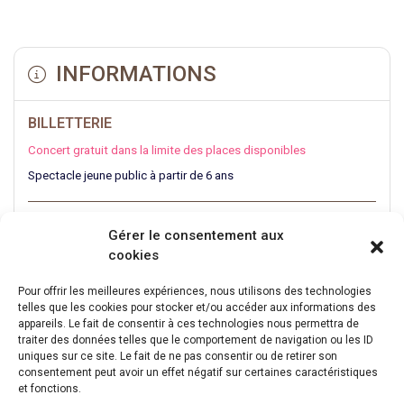
INFORMATIONS
BILLETTERIE
Concert gratuit dans la limite des places disponibles
Spectacle jeune public à partir de 6 ans
INFOS PRATIQUES
Gérer le consentement aux
cookies
Ouverture des portes à 15h30
Salle Polyvalente
Pour offrir les meilleures expériences, nous utilisons des technologies
5429F Chem. des Peupliers,
telles que les cookies pour stocker et/ou accéder aux informations des
13600 Ceyreste
appareils. Le fait de consentir à ces technologies nous permettra de
Privilégiez le covoiturage : Trouvez des passager·ères ou
traiter des données telles que le comportement de navigation ou les ID
des conducteur·rices en
cliquant ici
uniques sur ce site. Le fait de ne pas consentir ou de retirer son
consentement peut avoir un effet négatif sur certaines caractéristiques
et fonctions.