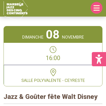
Passer
Passer
à
au
la
contenu
navigation
principal
principale
08
DIMANCHE
NOVEMBRE
16:00
SALLE POLYVALENTE - CEYRESTE
Jazz & Goûter fête Walt Disney