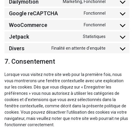
Dailymotion
Marketing, Fonctionnel
Consent
service
to
youtube
Google reCAPTCHA
Fonctionnel
Consent
service
to
dailymotion
WooCommerce
Fonctionnel
Consent
service
to
google-
Jetpack
Statistiques
Consent
service
recaptcha
to
woocommer
Divers
Finalité en attente d’enquête
Consent
service
to
jetpack
7. Consentement
service
divers
Lorsque vous visitez notre site web pour la première fois, nous
vous montrerons une fenêtre contextuelle avec une explication
sur les cookies. Dès que vous cliquez sur « Enregistrer les
préférences » vous nous autorisez à utiliser les catégories de
cookies et d’extensions que vous avez sélectionnés dans la
fenêtre contextuelle, comme décrit dans la présente politique de
cookies. Vous pouvez désactiver l’utilisation des cookies via votre
navigateur, mais veuillez noter que notre site web pourrait ne plus
fonctionner correctement.