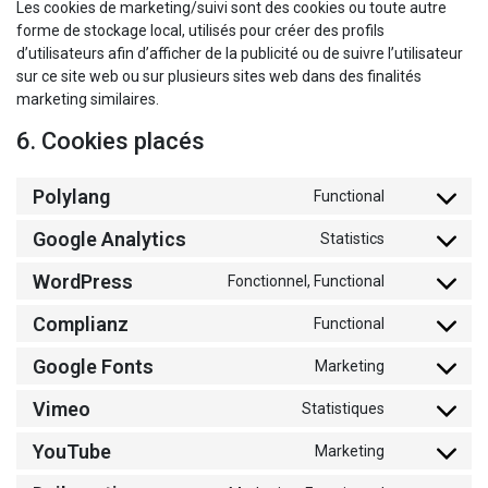
Les cookies de marketing/suivi sont des cookies ou toute autre
forme de stockage local, utilisés pour créer des profils
d’utilisateurs afin d’afficher de la publicité ou de suivre l’utilisateur
sur ce site web ou sur plusieurs sites web dans des finalités
marketing similaires.
6. Cookies placés
Polylang
Functional
Consent
to
Google Analytics
Statistics
Consent
service
to
polylang
WordPress
Fonctionnel, Functional
Consent
service
to
google-
Complianz
Functional
Consent
service
analytics
to
wordpress
Google Fonts
Marketing
Consent
service
to
complianz
Vimeo
Statistiques
Consent
service
to
google-
YouTube
Marketing
Consent
service
fonts
to
vimeo