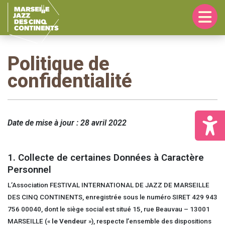
Passer
Passer
Passer
à
au
à
la
contenu
la
navigation
principal
barre
principale
latérale
principale
Politique de
confidentialité
Date de mise à jour : 28 avril 2022
1. Collecte de certaines Données à Caractère
Personnel
L’Association FESTIVAL INTERNATIONAL DE JAZZ DE MARSEILLE
DES CINQ CONTINENTS, enregistrée sous le numéro SIRET 429 943
756 00040, dont le siège social est situé 15, rue Beauvau – 13001
MARSEILLE («
le Vendeur
»), respecte l’ensemble des dispositions