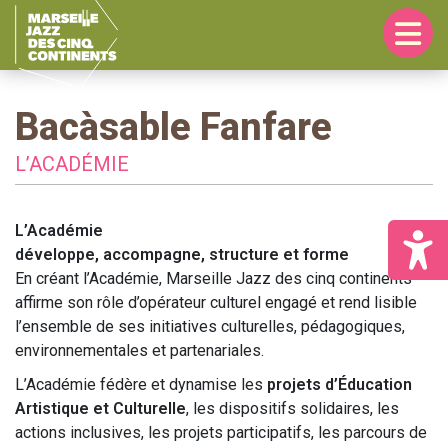
Passer
Passer
Passer
à
au
à
la
contenu
la
navigation
principal
barre
principale
latérale
principale
Bacàsable Fanfare
L’ACADÉMIE
L’Académie
développe, accompagne, structure et forme
En créant l’Académie, Marseille Jazz des cinq continents
affirme son rôle d’opérateur culturel engagé et rend lisible
l’ensemble de ses initiatives culturelles, pédagogiques,
environnementales et partenariales.
L’Académie fédère et dynamise les
projets d’Éducation
Artistique et Culturelle
, les dispositifs solidaires, les
actions inclusives, les projets participatifs, les parcours de