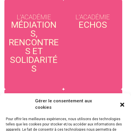
L’ACADÉMIE
L’ACADÉMIE
MÉDIATION
ECHOS
S,
RENCONTRE
S ET
SOLIDARITÉ
S
Gérer le consentement aux
L’ACADÉMIE
L’ACADÉMIE
cookies
VOIX
LES
Pour offrir les meilleures expériences, nous utilisons des technologies
DIVINES
PROJETS
telles que les cookies pour stocker et/ou accéder aux informations des
appareils. Le fait de consentir à ces technologies nous permettra de