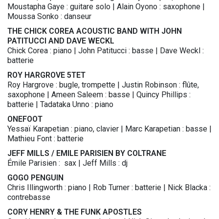
Moustapha Gaye : guitare solo | Alain Oyono : saxophone |
Moussa Sonko : danseur
THE CHICK COREA ACOUSTIC BAND WITH JOHN
PATITUCCI AND DAVE WECKL
Chick Corea : piano | John Patitucci : basse | Dave Weckl :
batterie
ROY HARGROVE 5TET
Roy Hargrove : bugle, trompette | Justin Robinson : flûte,
saxophone | Ameen Saleem : basse | Quincy Phillips :
batterie | Tadataka Unno : piano
ONEFOOT
Yessaï Karapetian : piano, clavier | Marc Karapetian : basse |
Mathieu Font : batterie
JEFF MILLS / EMILE PARISIEN BY COLTRANE
Émile Parisien : sax | Jeff Mills : dj
GOGO PENGUIN
Chris Illingworth : piano | Rob Turner : batterie | Nick Blacka :
contrebasse
CORY HENRY & THE FUNK APOSTLES