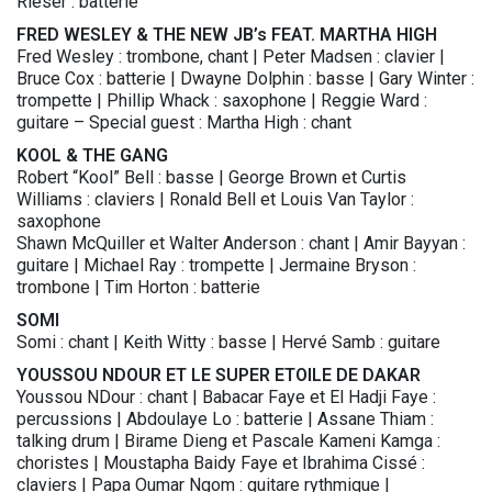
Rieser : batterie
FRED WESLEY & THE NEW JB’s FEAT. MARTHA HIGH
Fred Wesley : trombone, chant | Peter Madsen : clavier |
Bruce Cox : batterie | Dwayne Dolphin : basse | Gary Winter :
trompette | Phillip Whack : saxophone | Reggie Ward :
guitare – Special guest : Martha High : chant
KOOL & THE GANG
Robert “Kool” Bell : basse | George Brown et Curtis
Williams : claviers | Ronald Bell et Louis Van Taylor :
saxophone
Shawn McQuiller et Walter Anderson : chant | Amir Bayyan :
guitare | Michael Ray : trompette | Jermaine Bryson :
trombone | Tim Horton : batterie
SOMI
Somi : chant | Keith Witty : basse | Hervé Samb : guitare
YOUSSOU NDOUR ET LE SUPER ETOILE DE DAKAR
Youssou NDour : chant | Babacar Faye et El Hadji Faye :
percussions | Abdoulaye Lo : batterie | Assane Thiam :
talking drum | Birame Dieng et Pascale Kameni Kamga :
choristes | Moustapha Baidy Faye et Ibrahima Cissé :
claviers | Papa Oumar Ngom : guitare rythmique |