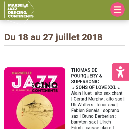
Passer
Passer
Passer
à
au
à
la
contenu
la
navigation
principal
barre
principale
latérale
principale
Du 18 au 27 juillet 2018
THOMAS DE
POURQUERY &
SUPERSONIC
» SONS OF LOVE XXL «
Alain Huet : alto sax chant
| Gérard Murphy : alto sax |
Uli Wolters : ténor sax |
Fabien Genais : soprano
sax | Bruno Berberian :
barryton sax | Ulrich
Edorh : caisse claire |