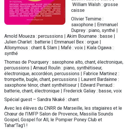
William Walsh : grosse
caisse
Olivier Temime :
saxophone | Emmanuel
Duprey : piano, synthé |
Arnold Moueza : percussions | Akim Bournane : basse |
Julien Charlet : batterie | Emmanuel Bex : orgue |
Allonymous : chant & Slam | Mafé : voix | Kiala Ogawa :
synthé
Thomas de Pourquery : saxophone alto, chant, électronique,
percussions | Arnaud Roulin : piano, synthétiseur,
électronique, accordéon, percussions | Fabrice Martinez :
trompette, bugle, chant, percussions | Laurent Bardainne :
saxophone ténor, chant synthétiseur | Edward Perraud :
batterie, chant, électronique | Frederick Galiay : basse, voix
Spécial guest – Sandra Nkaké : chant
Avec les élèves du CNRR de Marseille, les stagiaires et le
Chœur de l’IMFP Salon de Provence, Massilia Sounds
Gospel, Gospel for All, le Pompier Poney Club et
Tahar’Tag’l !