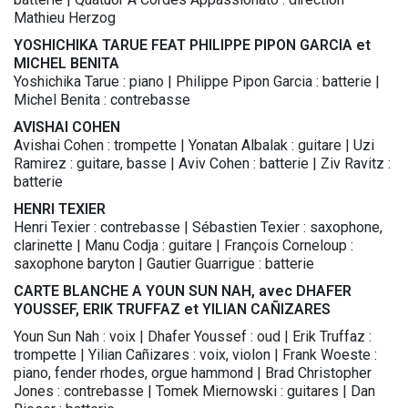
Mathieu Herzog
YOSHICHIKA TARUE FEAT PHILIPPE PIPON GARCIA et
MICHEL BENITA
Yoshichika Tarue : piano | Philippe Pipon Garcia : batterie |
Michel Benita : contrebasse
AVISHAI COHEN
Avishai Cohen : trompette | Yonatan Albalak : guitare | Uzi
Ramirez : guitare, basse | Aviv Cohen : batterie | Ziv Ravitz :
batterie
HENRI TEXIER
Henri Texier : contrebasse | Sébastien Texier : saxophone,
clarinette | Manu Codja : guitare | François Corneloup :
saxophone baryton | Gautier Guarrigue : batterie
CARTE BLANCHE A YOUN SUN NAH, avec DHAFER
YOUSSEF, ERIK TRUFFAZ et YILIAN CAÑIZARES
Youn Sun Nah : voix | Dhafer Youssef : oud | Erik Truffaz :
trompette | Yilian Cañizares : voix, violon | Frank Woeste :
piano, fender rhodes, orgue hammond | Brad Christopher
Jones : contrebasse | Tomek Miernowski : guitares | Dan