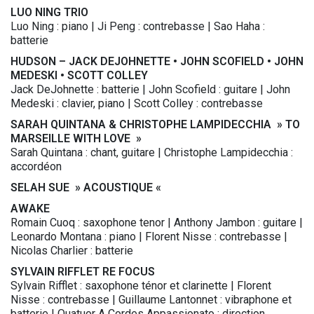
LUO NING TRIO
Luo Ning : piano | Ji Peng : contrebasse | Sao Haha :
batterie
HUDSON – JACK DEJOHNETTE • JOHN SCOFIELD • JOHN
MEDESKI • SCOTT COLLEY
Jack DeJohnette : batterie | John Scofield : guitare | John
Medeski : clavier, piano | Scott Colley : contrebasse
SARAH QUINTANA & CHRISTOPHE LAMPIDECCHIA » TO
MARSEILLE WITH LOVE »
Sarah Quintana : chant, guitare | Christophe Lampidecchia :
accordéon
SELAH SUE » ACOUSTIQUE «
AWAKE
Romain Cuoq : saxophone tenor | Anthony Jambon : guitare |
Leonardo Montana : piano | Florent Nisse : contrebasse |
Nicolas Charlier : batterie
SYLVAIN RIFFLET RE FOCUS
Sylvain Rifflet : saxophone ténor et clarinette | Florent
Nisse : contrebasse | Guillaume Lantonnet : vibraphone et
batterie | Quatuor A Cordes Appassionato : direction